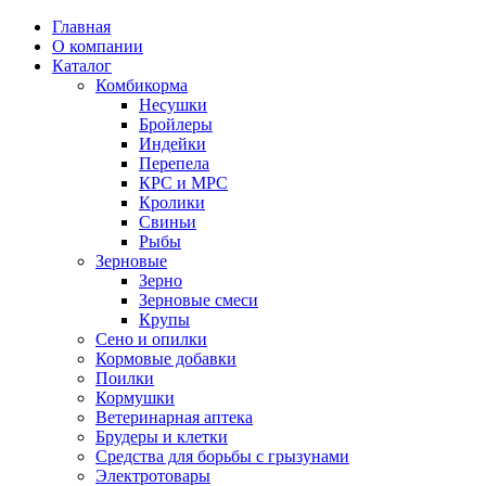
Главная
О компании
Каталог
Комбикорма
Несушки
Бройлеры
Индейки
Перепела
КРС и МРС
Кролики
Свиньи
Рыбы
Зерновые
Зерно
Зерновые смеси
Крупы
Сено и опилки
Кормовые добавки
Поилки
Кормушки
Ветеринарная аптека
Брудеры и клетки
Средства для борьбы с грызунами
Электротовары