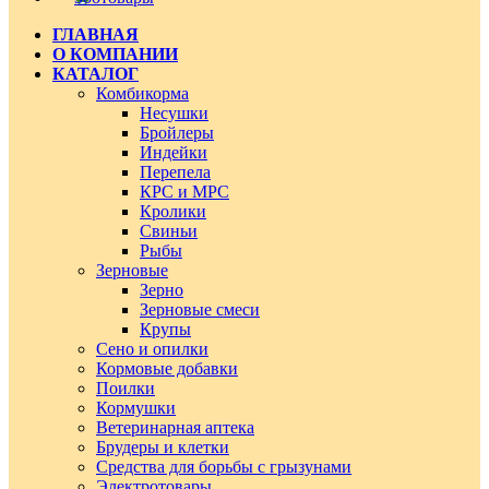
ГЛАВНАЯ
О КОМПАНИИ
КАТАЛОГ
Комбикорма
Несушки
Бройлеры
Индейки
Перепела
КРС и МРС
Кролики
Свиньи
Рыбы
Зерновые
Зерно
Зерновые смеси
Крупы
Сено и опилки
Кормовые добавки
Поилки
Кормушки
Ветеринарная аптека
Брудеры и клетки
Средства для борьбы с грызунами
Электротовары