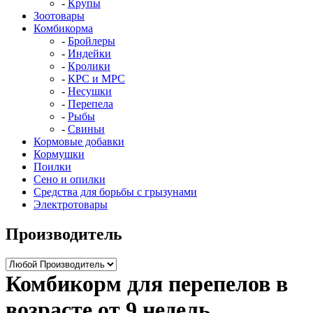
Крупы
Зоотовары
Комбикорма
Бройлеры
Индейки
Кролики
КРС и МРС
Несушки
Перепела
Рыбы
Свиньи
Кормовые добавки
Кормушки
Поилки
Сено и опилки
Средства для борьбы с грызунами
Электротовары
Производитель
Комбикорм для перепелов в
возрасте от 9 недель