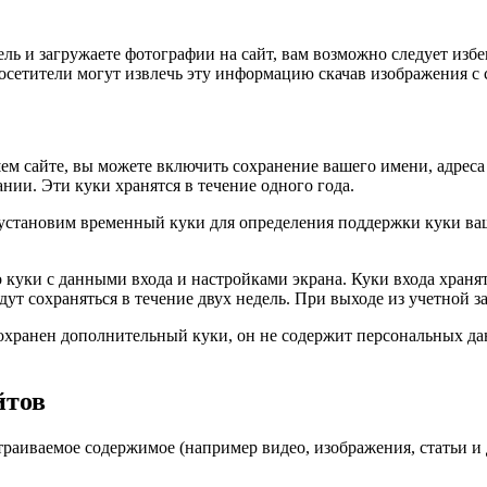
ль и загружаете фотографии на сайт, вам возможно следует избе
сетители могут извлечь эту информацию скачав изображения с 
м сайте, вы можете включить сохранение вашего имени, адреса em
ии. Эти куки хранятся в течение одного года.
 мы установим временный куки для определения поддержки куки 
куки с данными входа и настройками экрана. Куки входа хранятс
ут сохраняться в течение двух недель. При выходе из учетной з
сохранен дополнительный куки, он не содержит персональных да
йтов
траиваемое содержимое (например видео, изображения, статьи и д