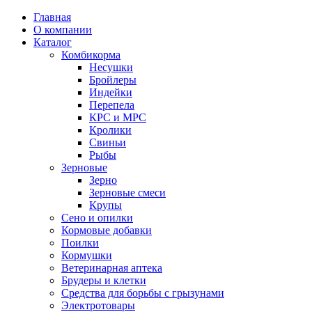
Главная
О компании
Каталог
Комбикорма
Несушки
Бройлеры
Индейки
Перепела
КРС и МРС
Кролики
Свиньи
Рыбы
Зерновые
Зерно
Зерновые смеси
Крупы
Сено и опилки
Кормовые добавки
Поилки
Кормушки
Ветеринарная аптека
Брудеры и клетки
Средства для борьбы с грызунами
Электротовары