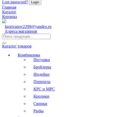
Lost password?
Главная
Каталог
Корзина
Igorivanov2299@yandex.ru
Адреса магазинов
Каталог товаров
Комбикорма
Несушки
Бройлеры
Индейки
Перепела
КРС и МРС
Кролики
Свиньи
Рыбы