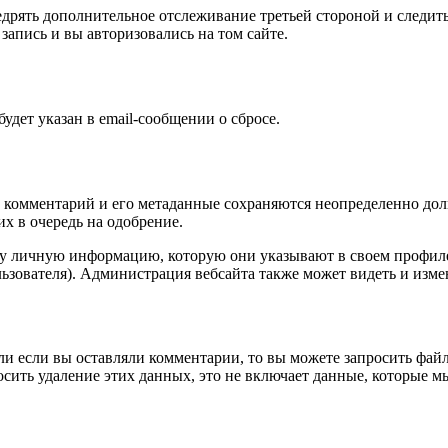
внедрять дополнительное отслеживание третьей стороной и след
запись и вы авторизовались на том сайте.
будет указан в email-сообщении о сбросе.
 комментарий и его метаданные сохраняются неопределенно долго
х в очередь на одобрение.
ту личную информацию, которую они указывают в своем профиле.
ьзователя). Администрация вебсайта также может видеть и изм
ли если вы оставляли комментарии, то вы можете запросить фай
сить удаление этих данных, это не включает данные, которые м