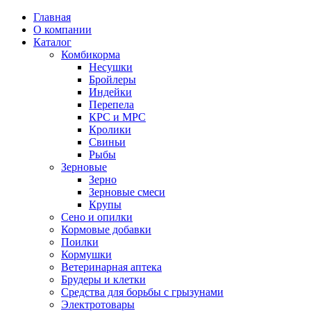
Главная
О компании
Каталог
Комбикорма
Несушки
Бройлеры
Индейки
Перепела
КРС и МРС
Кролики
Свиньи
Рыбы
Зерновые
Зерно
Зерновые смеси
Крупы
Сено и опилки
Кормовые добавки
Поилки
Кормушки
Ветеринарная аптека
Брудеры и клетки
Средства для борьбы с грызунами
Электротовары