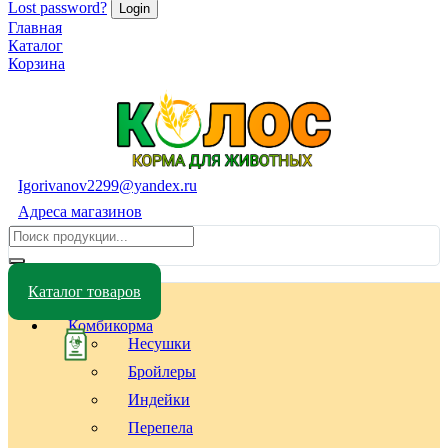
Lost password?
Главная
Каталог
Корзина
Igorivanov2299@yandex.ru
Адреса магазинов
Каталог товаров
Комбикорма
Несушки
Бройлеры
Индейки
Перепела