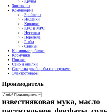
Крупы
Зоотовары
Комбикорма
Бройлеры
Индейки
Кролики
КРС и МРС
Несушки
Перепела
Рыбы
Свиньи
Кормовые добавки
Кормушки
Поилки
Сено и опилки
Средства для борьбы с грызунами
Электротовары
Производитель
известняковая мука, масло
растительное, фосфаты, соль