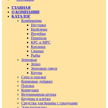
ГЛАВНАЯ
О КОМПАНИИ
КАТАЛОГ
Комбикорма
Несушки
Бройлеры
Индейки
Перепела
КРС и МРС
Кролики
Свиньи
Рыбы
Зерновые
Зерно
Зерновые смеси
Крупы
Сено и опилки
Кормовые добавки
Поилки
Кормушки
Ветеринарная аптека
Брудеры и клетки
Средства для борьбы с грызунами
Электротовары