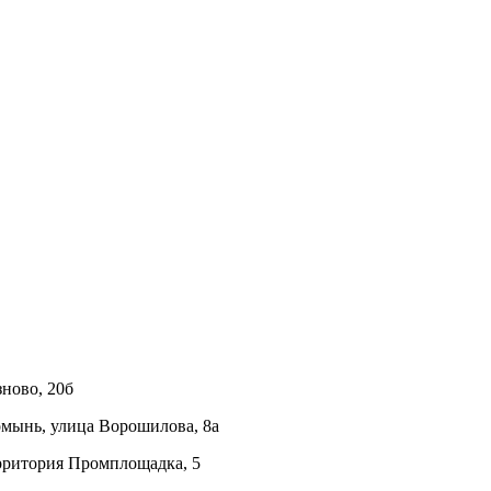
ново, 20б
омынь, улица Ворошилова, 8а
ерритория Промплощадка, 5