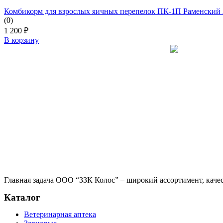
Комбикорм для взрослых яичных перепелок ПК-1П Раменский 
(0)
1 200
₽
В корзину
Главная задача ООО “ЗЗК Колос” – широкий ассортимент, качес
Каталог
Ветеринарная аптека