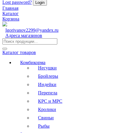
Lost password?
Главная
Каталог
Корзина
Igorivanov2299@yandex.ru
Адреса магазинов
Каталог товаров
Комбикорма
Несушки
Бройлеры
Индейки
Перепела
КРС и МРС
Кролики
Свиньи
Рыбы