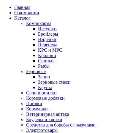
Главная
О компании
Каталог
Комбикорма
Несушки
Бройлеры
Индейки
Перепела
КРС и МРС
Кролики
Свиньи
Рыбы
Зерновые
Зерно
Зерновые смеси
Крупы
Сено и опилки
Кормовые добавки
Поилки
Кормушки
Ветеринарная аптека
Брудеры и клетки
Средства для борьбы с грызунами
Электротовары