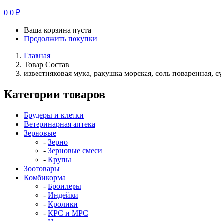
0
0
₽
Ваша корзина пуста
Продолжить покупки
Главная
Товар Состав
известняковая мука, ракушка морская, соль поваренная, с
Категории товаров
Брудеры и клетки
Ветеринарная аптека
Зерновые
Зерно
Зерновые смеси
Крупы
Зоотовары
Комбикорма
Бройлеры
Индейки
Кролики
КРС и МРС