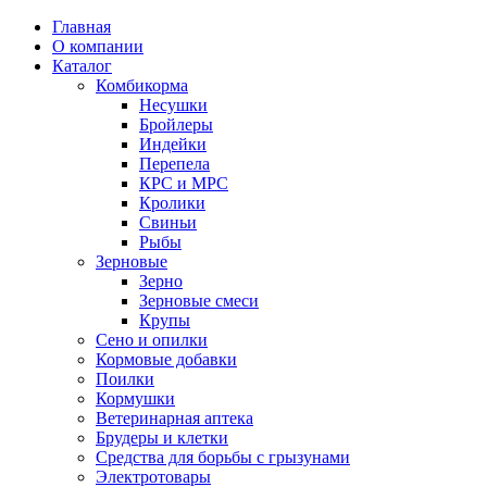
Главная
О компании
Каталог
Комбикорма
Несушки
Бройлеры
Индейки
Перепела
КРС и МРС
Кролики
Свиньи
Рыбы
Зерновые
Зерно
Зерновые смеси
Крупы
Сено и опилки
Кормовые добавки
Поилки
Кормушки
Ветеринарная аптека
Брудеры и клетки
Средства для борьбы с грызунами
Электротовары