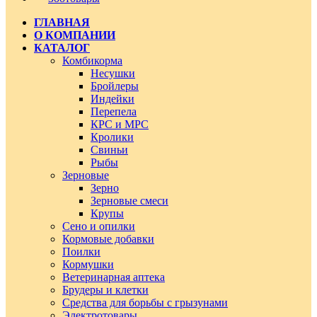
ГЛАВНАЯ
О КОМПАНИИ
КАТАЛОГ
Комбикорма
Несушки
Бройлеры
Индейки
Перепела
КРС и МРС
Кролики
Свиньи
Рыбы
Зерновые
Зерно
Зерновые смеси
Крупы
Сено и опилки
Кормовые добавки
Поилки
Кормушки
Ветеринарная аптека
Брудеры и клетки
Средства для борьбы с грызунами
Электротовары