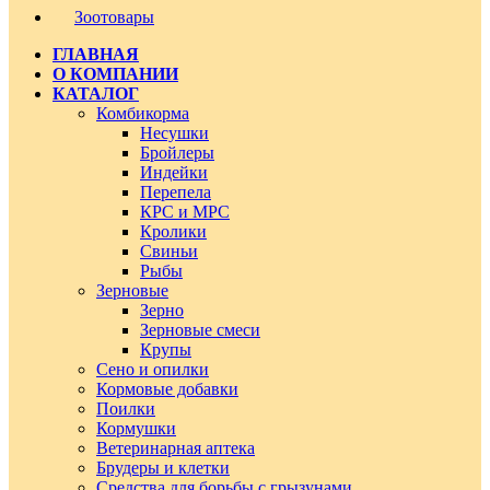
Зоотовары
ГЛАВНАЯ
О КОМПАНИИ
КАТАЛОГ
Комбикорма
Несушки
Бройлеры
Индейки
Перепела
КРС и МРС
Кролики
Свиньи
Рыбы
Зерновые
Зерно
Зерновые смеси
Крупы
Сено и опилки
Кормовые добавки
Поилки
Кормушки
Ветеринарная аптека
Брудеры и клетки
Средства для борьбы с грызунами