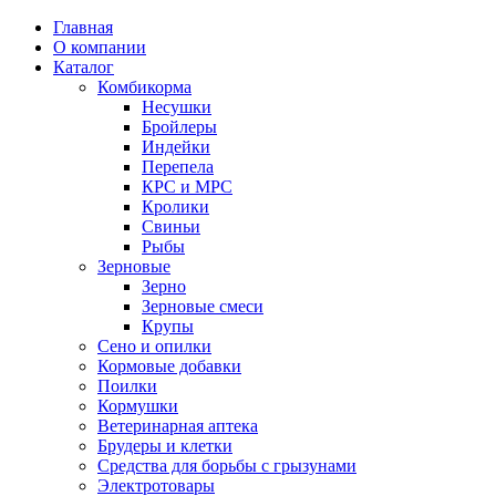
Главная
О компании
Каталог
Комбикорма
Несушки
Бройлеры
Индейки
Перепела
КРС и МРС
Кролики
Свиньи
Рыбы
Зерновые
Зерно
Зерновые смеси
Крупы
Сено и опилки
Кормовые добавки
Поилки
Кормушки
Ветеринарная аптека
Брудеры и клетки
Средства для борьбы с грызунами
Электротовары