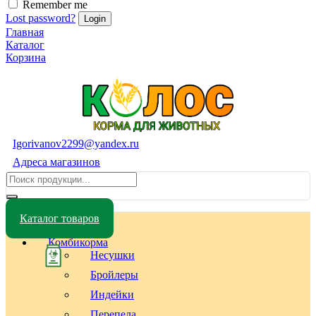
Remember me
Lost password?
Главная
Каталог
Корзина
Igorivanov2299@yandex.ru
Адреса магазинов
Каталог товаров
Комбикорма
Несушки
Бройлеры
Индейки
Перепела