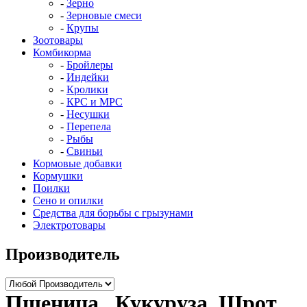
Зерно
Зерновые смеси
Крупы
Зоотовары
Комбикорма
Бройлеры
Индейки
Кролики
КРС и МРС
Несушки
Перепела
Рыбы
Свиньи
Кормовые добавки
Кормушки
Поилки
Сено и опилки
Средства для борьбы с грызунами
Электротовары
Производитель
Пшеница , Кукуруза, Шрот