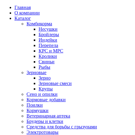
Главная
О компании
Каталог
Комбикорма
Несушки
Бройлеры
Индейки
Перепела
КРС и МРС
Кролики
Свиньи
Рыбы
Зерновые
Зерно
Зерновые смеси
Крупы
Сено и опилки
Кормовые добавки
Поилки
Кормушки
Ветеринарная аптека
Брудеры и клетки
Средства для борьбы с грызунами
Электротовары