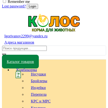
Remember me
Lost password?
Igorivanov2299@yandex.ru
Адреса магазинов
Каталог товаров
Комбикорма
Несушки
Бройлеры
Индейки
Перепела
КРС и МРС
Кролики