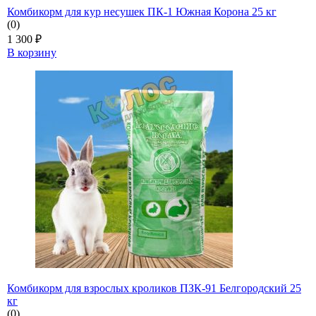
Комбикорм для кур несушек ПК-1 Южная Корона 25 кг
(0)
1 300
₽
В корзину
Комбикорм для взрослых кроликов ПЗК-91 Белгородский 25
кг
(0)