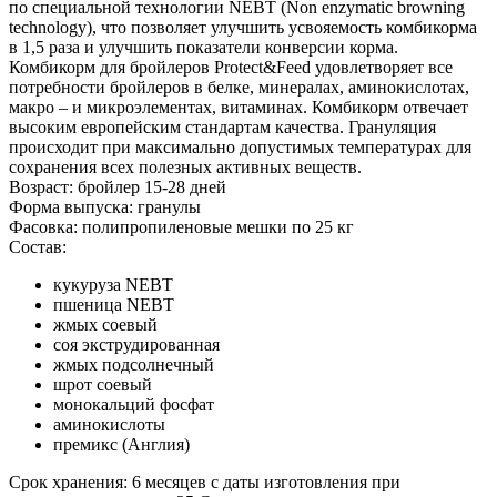
по специальной технологии NEBT (Non enzymatic browning
technology), что позволяет улучшить усвояемость комбикорма
в 1,5 раза и улучшить показатели конверсии корма.
Комбикорм для бройлеров Protect&Feed удовлетворяет все
потребности бройлеров в белке, минералах, аминокислотах,
макро – и микроэлементах, витаминах. Комбикорм отвечает
высоким европейским стандартам качества. Грануляция
происходит при максимально допустимых температурах для
сохранения всех полезных активных веществ.
Возраст: бройлер 15-28 дней
Форма выпуска: гранулы
Фасовка: полипропиленовые мешки по 25 кг
Состав:
кукуруза NEBT
пшеница NEBT
жмых соевый
соя экструдированная
жмых подсолнечный
шрот соевый
монокальций фосфат
аминокислоты
премикс (Англия)
Срок хранения: 6 месяцев с даты изготовления при