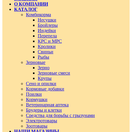
О КОМПАНИИ
КАТАЛОГ
Комбикорма
Несушки
Бройлеры
Индейки
Перепела
КРС и МРС
Кролики
Свиньи
Рыбы
Зерновые
Зерно
Зерновые смеси
Крупы
Сено и опилки
Кормовые добавки
Поилки
Кормушки
Ветеринарная аптека
Брудеры и клетки
Средства для борьбы с грызунами
Электротовары
Зоотовары
НАШИ МАГАЗИНЫ