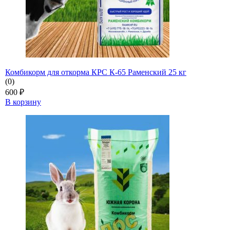
Комбикорм для откорма КРС К-65 Раменский 25 кг
(0)
600
₽
В корзину