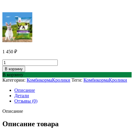
1 450
₽
Количество
товара
В корзину
Комбикорм
В корзину
для
Категории:
Комбикорма
Кролики
Теги:
Комбикорма
Кролики
кроликов
Универсальный
Описание
ПРОФИ
Детали
Purina
Отзывы (0)
25
кг
Описание
Описание товара