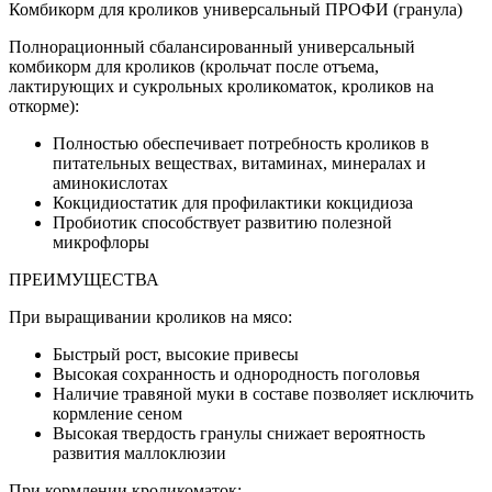
Комбикорм для кроликов универсальный ПРОФИ (гранула)
Полнорационный сбалансированный универсальный
комбикорм для кроликов (крольчат после отъема,
лактирующих и сукрольных кроликоматок, кроликов на
откорме):
Полностью обеспечивает потребность кроликов в
питательных веществах, витаминах, минералах и
аминокислотах
Кокцидиостатик для профилактики кокцидиоза
Пробиотик способствует развитию полезной
микрофлоры
ПРЕИМУЩЕСТВА
При выращивании кроликов на мясо:
Быстрый рост, высокие привесы
Высокая сохранность и однородность поголовья
Наличие травяной муки в составе позволяет исключить
кормление сеном
Высокая твердость гранулы снижает вероятность
развития маллоклюзии
При кормлении кроликоматок: