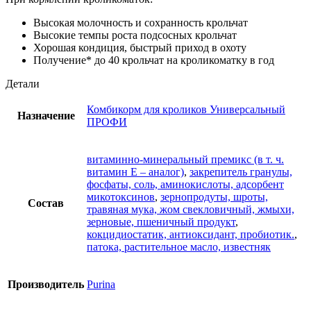
Высокая молочность и сохранность крольчат
Высокие темпы роста подсосных крольчат
Хорошая кондиция, быстрый приход в охоту
Получение* до 40 крольчат на кроликоматку в год
Детали
Комбикорм для кроликов Универсальный
Назначение
ПРОФИ
витаминно-минеральный премикс (в т. ч.
витамин Е – аналог)
,
закрепитель гранулы,
фосфаты, соль, аминокислоты, адсорбент
микотоксинов
,
зернопродуты, шроты,
Состав
травяная мука, жом свекловичный, жмыхи,
зерновые, пшеничный продукт
,
кокцидиостатик, антиоксидант, пробиотик.
,
патока, растительное масло, известняк
Производитель
Purina