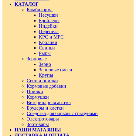
КАТАЛОГ
Комбикорма
Несушки
Бройлеры
Индейки
Перепела
КРС и МРС
Кролики
Свиньи
Рыбы
Зерновые
Зерно
Зерновые смеси
Крупы
Сено и опилки
Кормовые добавки
Поилки
Кормушки
Ветеринарная аптека
Брудеры и клетки
Средства для борьбы с грызунами
Электротовары
Зоотовары
НАШИ МАГАЗИНЫ
ДОСТАВКА И ОПЛАТА