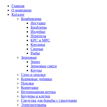
Главная
О компании
Каталог
Комбикорма
Несушки
Бройлеры
Индейки
Перепела
КРС и МРС
Кролики
Свиньи
Рыбы
Зерновые
Зерно
Зерновые смеси
Крупы
Сено и опилки
Кормовые добавки
Поилки
Кормушки
Ветеринарная аптека
Брудеры и клетки
Средства для борьбы с грызунами
Электротовары