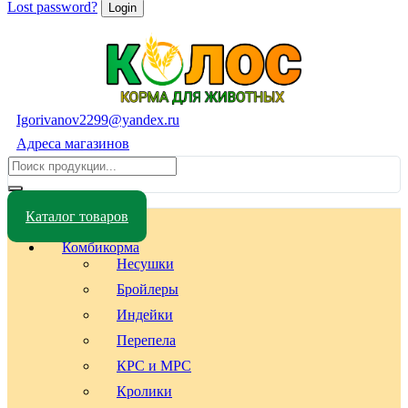
Lost password?
Igorivanov2299@yandex.ru
Адреса магазинов
Каталог товаров
Комбикорма
Несушки
Бройлеры
Индейки
Перепела
КРС и МРС
Кролики