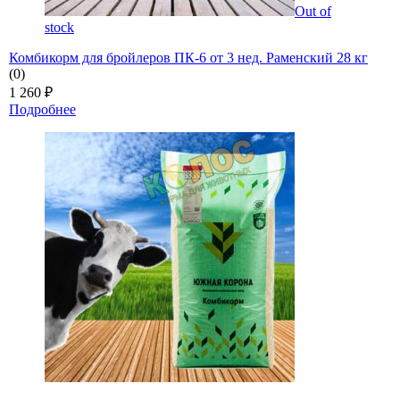
Out of
stock
Комбикорм для бройлеров ПК-6 от 3 нед. Раменский 28 кг
(0)
1 260
₽
Подробнее