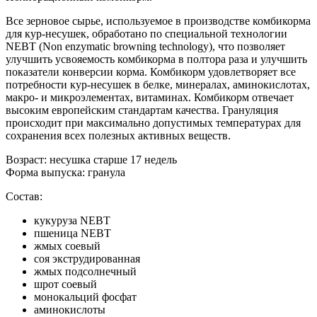
Все зерновое сырье, используемое в производстве комбикорма
для кур-несушек, обработано по специальной технологии
NEBT (Non enzymatic browning technology), что позволяет
улучшить усвояемость комбикорма в полтора раза и улучшить
показатели конверсии корма. Комбикорм удовлетворяет все
потребности кур-несушек в белке, минералах, аминокислотах,
макро- и микроэлементах, витаминах. Комбикорм отвечает
высоким европейским стандартам качества. Грануляция
происходит при максимально допустимых температурах для
сохранения всех полезных активных веществ.
Возраст: несушка старше 17 недель
Форма выпуска: гранула
Состав:
кукуруза NEBT
пшеница NEBT
жмых соевый
соя экструдированная
жмых подсолнечный
шрот соевый
монокальций фосфат
аминокислоты