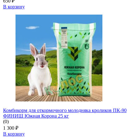
650
₽
В корзину
Комбикорм для откормочного молодняка кроликов ПК-90
ФИНИШ Южная Корона 25 кг
(0)
1 300
₽
В корзину