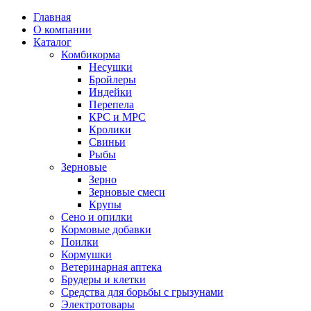
Главная
О компании
Каталог
Комбикорма
Несушки
Бройлеры
Индейки
Перепела
КРС и МРС
Кролики
Свиньи
Рыбы
Зерновые
Зерно
Зерновые смеси
Крупы
Сено и опилки
Кормовые добавки
Поилки
Кормушки
Ветеринарная аптека
Брудеры и клетки
Средства для борьбы с грызунами
Электротовары