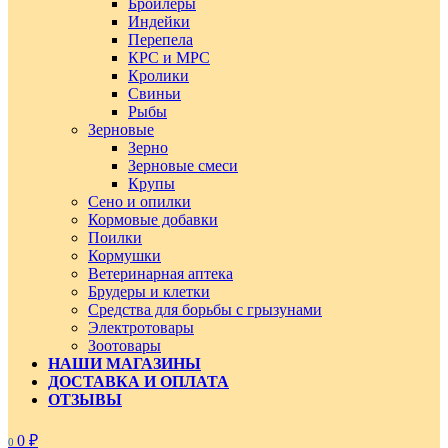
Бройлеры
Индейки
Перепела
КРС и МРС
Кролики
Свиньи
Рыбы
Зерновые
Зерно
Зерновые смеси
Крупы
Сено и опилки
Кормовые добавки
Поилки
Кормушки
Ветеринарная аптека
Брудеры и клетки
Средства для борьбы с грызунами
Электротовары
Зоотовары
НАШИ МАГАЗИНЫ
ДОСТАВКА И ОПЛАТА
ОТЗЫВЫ
0
₽
0