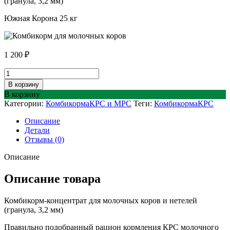
(гранула, 3,2 мм)
Южная Корона 25 кг
1 200
₽
Количество
товара
В корзину
Комбикорм
В корзину
для
Категории:
Комбикорма
КРС и МРС
Теги:
Комбикорма
КРС
молочных
коров
Описание
КК-60-
Детали
1
Отзывы (0)
Южная
Корона
Описание
25
кг
Описание товара
Комбикорм-концентрат для молочных коров и нетелей
(гранула, 3,2 мм)
Правильно подобранный рацион кормления КРС молочного