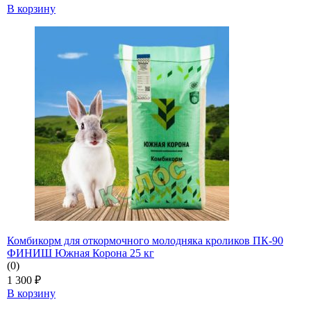
В корзину
Комбикорм для откормочного молодняка кроликов ПК-90
ФИНИШ Южная Корона 25 кг
(0)
1 300
₽
В корзину