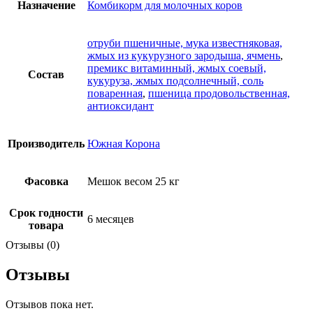
Назначение
Комбикорм для молочных коров
отруби пшеничные, мука известняковая,
жмых из кукурузного зародыша, ячмень
,
премикс витаминный, жмых соевый,
Состав
кукуруза, жмых подсолнечный, соль
поваренная
,
пшеница продовольственная,
антиоксидант
Производитель
Южная Корона
Фасовка
Мешок весом 25 кг
Срок годности
6 месяцев
товара
Отзывы (0)
Отзывы
Отзывов пока нет.