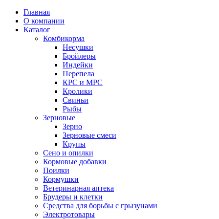
Главная
О компании
Каталог
Комбикорма
Несушки
Бройлеры
Индейки
Перепела
КРС и МРС
Кролики
Свиньи
Рыбы
Зерновые
Зерно
Зерновые смеси
Крупы
Сено и опилки
Кормовые добавки
Поилки
Кормушки
Ветеринарная аптека
Брудеры и клетки
Средства для борьбы с грызунами
Электротовары