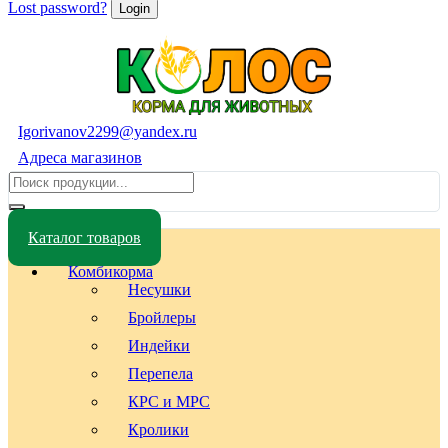
Lost password?
Igorivanov2299@yandex.ru
Адреса магазинов
Каталог товаров
Комбикорма
Несушки
Бройлеры
Индейки
Перепела
КРС и МРС
Кролики