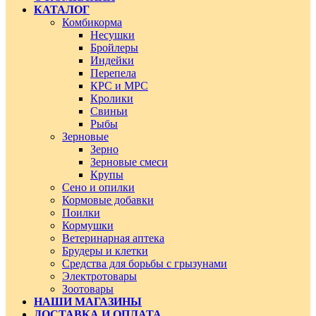
КАТАЛОГ
Комбикорма
Несушки
Бройлеры
Индейки
Перепела
КРС и МРС
Кролики
Свиньи
Рыбы
Зерновые
Зерно
Зерновые смеси
Крупы
Сено и опилки
Кормовые добавки
Поилки
Кормушки
Ветеринарная аптека
Брудеры и клетки
Средства для борьбы с грызунами
Электротовары
Зоотовары
НАШИ МАГАЗИНЫ
ДОСТАВКА И ОПЛАТА