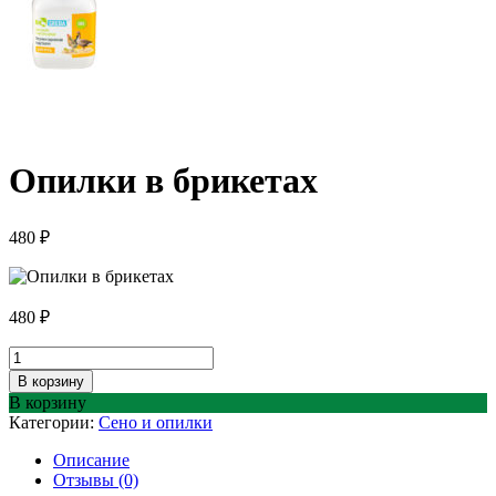
Опилки в брикетах
480
₽
480
₽
Количество
товара
В корзину
Опилки
В корзину
в
Категории:
Сено и опилки
брикетах
Описание
Отзывы (0)