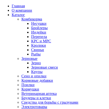
Главная
О компании
Каталог
Комбикорма
Несушки
Бройлеры
Индейки
Перепела
КРС и МРС
Кролики
Свиньи
Рыбы
Зерновые
Зерно
Зерновые смеси
Крупы
Сено и опилки
Кормовые добавки
Поилки
Кормушки
Ветеринарная аптека
Брудеры и клетки
Средства для борьбы с грызунами
Электротовары