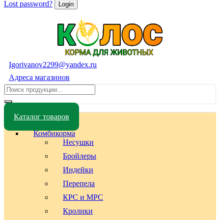
Lost password?
Igorivanov2299@yandex.ru
Адреса магазинов
Каталог товаров
Комбикорма
Несушки
Бройлеры
Индейки
Перепела
КРС и МРС
Кролики