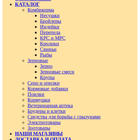
КАТАЛОГ
Комбикорма
Несушки
Бройлеры
Индейки
Перепела
КРС и МРС
Кролики
Свиньи
Рыбы
Зерновые
Зерно
Зерновые смеси
Крупы
Сено и опилки
Кормовые добавки
Поилки
Кормушки
Ветеринарная аптека
Брудеры и клетки
Средства для борьбы с грызунами
Электротовары
Зоотовары
НАШИ МАГАЗИНЫ
ДОСТАВКА И ОПЛАТА