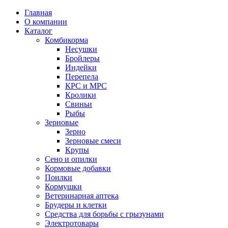
Главная
О компании
Каталог
Комбикорма
Несушки
Бройлеры
Индейки
Перепела
КРС и МРС
Кролики
Свиньи
Рыбы
Зерновые
Зерно
Зерновые смеси
Крупы
Сено и опилки
Кормовые добавки
Поилки
Кормушки
Ветеринарная аптека
Брудеры и клетки
Средства для борьбы с грызунами
Электротовары