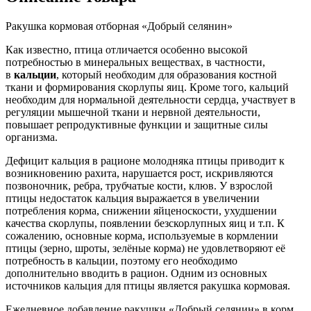
Ракушка кормовая отборная «Добрый селянин»
Как известно, птица отличается особенно высокой
потребностью в минеральных веществах, в частности,
в
кальции
, который необходим для образования костной
ткани и формирования скорлупы яиц. Кроме того, кальций
необходим для нормальной деятельности сердца, участвует в
регуляции мышечной ткани и нервной деятельности,
повышает репродуктивные функции и защитные силы
организма.
Дефицит кальция в рационе молодняка птицы приводит к
возникновению рахита, нарушается рост, искривляются
позвоночник, ребра, трубчатые кости, клюв. У взрослой
птицы недостаток кальция выражается в увеличении
потребления корма, снижении яйценоскости, ухудшении
качества скорлупы, появлении безскорлупных яиц и т.п. К
сожалению, основные корма, используемые в кормлении
птицы (зерно, шроты, зелёные корма) не удовлетворяют её
потребность в кальции, поэтому его необходимо
дополнительно вводить в рацион. Одним из основных
источников кальция для птицы является ракушка кормовая.
Ежедневное добавление ракушки «Добрый селянин» в корм