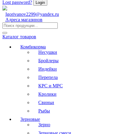
Lost password?
Igorivanov2299@yandex.ru
Адреса магазинов
Каталог товаров
Комбикорма
Несушки
Бройлеры
Индейки
Перепела
КРС и МРС
Кролики
Свиньи
Рыбы
Зерновые
Зерно
Зерновые смеси