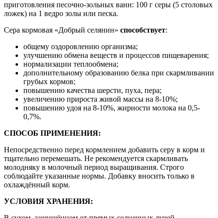
приготовления песочно-зольных ванн: 100 г серы (5 столовых
ложек) на 1 ведро золы или песка.
Сера кормовая «Добрый селянин»
способствует
:
общему оздоровлению организма;
улучшению обмена веществ и процессов пищеварения;
нормализации теплообмена;
дополнительному образованию белка при скармливании
грубых кормов;
повышению качества шерсти, пуха, пера;
увеличению прироста живой массы на 8-10%;
повышению удоя на 8-10%, жирности молока на 0,5-
0,7%.
СПОСОБ ПРИМЕНЕНИЯ:
Непосредственно перед кормлением добавить серу в корм и
тщательно перемешать. Не рекомендуется скармливать
молодняку в молочный период выращивания. Строго
соблюдайте указанные нормы. Добавку вносить только в
охлаждённый корм.
УСЛОВИЯ ХРАНЕНИЯ:
В сухом, защищённом от прямых солнечных лучей,