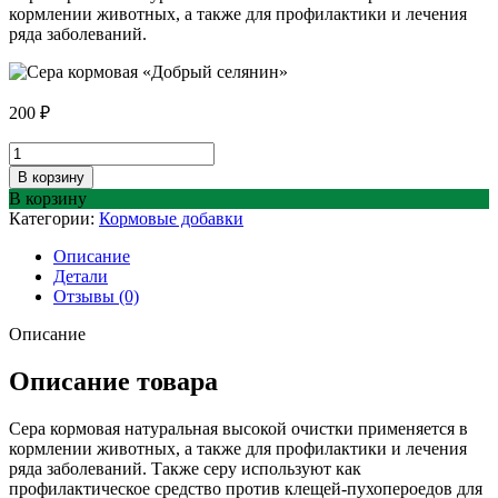
кормлении животных, а также для профилактики и лечения
ряда заболеваний.
200
₽
Количество
товара
В корзину
Сера
В корзину
кормовая
Категории:
Кормовые добавки
«Добрый
селянин»
Описание
1
Детали
кг
Отзывы (0)
Описание
Описание товара
Сера кормовая натуральная высокой очистки применяется в
кормлении животных, а также для профилактики и лечения
ряда заболеваний. Также серу используют как
профилактическое средство против клещей-пухопероедов для