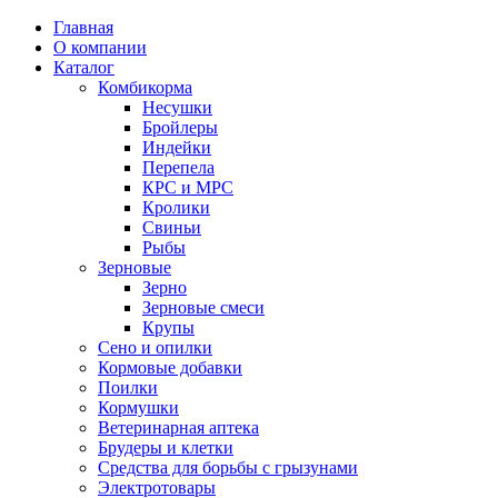
Главная
О компании
Каталог
Комбикорма
Несушки
Бройлеры
Индейки
Перепела
КРС и МРС
Кролики
Свиньи
Рыбы
Зерновые
Зерно
Зерновые смеси
Крупы
Сено и опилки
Кормовые добавки
Поилки
Кормушки
Ветеринарная аптека
Брудеры и клетки
Средства для борьбы с грызунами
Электротовары