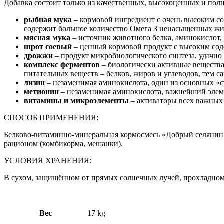
Добавка состоит только из качественных, высокоценных и по
рыбная мука
– кормовой ингредиент с очень высоким с
содержит большое количество Омега 3 ненасыщенных жи
мясная мука
– источник животного белка, аминокислот,
шрот соевый
– ценный кормовой продукт с высоким сод
дрожжи
– продукт микробиологического синтеза, удачно
комплекс ферментов
– биологически активные вещества
питательных веществ – белков, жиров и углеводов, тем с
лизин
– незаменимая аминокислота, один из основных «с
метионин
– незаменимая аминокислота, важнейший элем
витамины и микроэлементы
– активаторы всех важных 
СПОСОБ ПРИМЕНЕНИЯ:
Белково-витаминно-минеральная кормосмесь «Добрый селянин»
рационом (комбикорма, мешанки).
УСЛОВИЯ ХРАНЕНИЯ:
В сухом, защищённом от прямых солнечных лучей, прохладном
Вес
17 kg