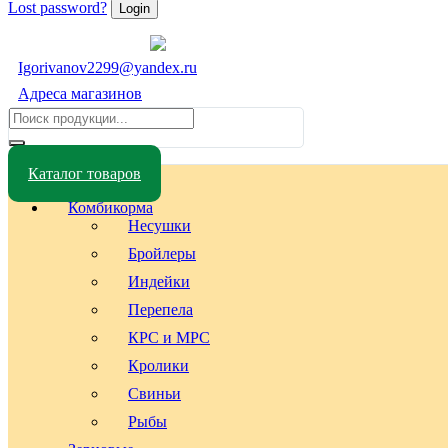
Lost password?
Igorivanov2299@yandex.ru
Адреса магазинов
Каталог товаров
Комбикорма
Несушки
Бройлеры
Индейки
Перепела
КРС и МРС
Кролики
Свиньи
Рыбы