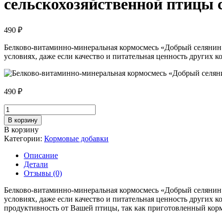
сельскохозяйственной птицы 
490
₽
Белково-витаминно-минеральная кормосмесь «Добрый селянин
условиях, даже если качество и питательная ценность других к
490
₽
Количество
товара
В корзину
Белково-
В корзину
витаминно-
Категории:
Кормовые добавки
минеральная
кормосмесь
Описание
«Добрый
Детали
селянин»
Отзывы (0)
для
сельскохозяйственной
Белково-витаминно-минеральная кормосмесь «Добрый селянин
птицы
условиях, даже если качество и питательная ценность других
с
продуктивность от Вашей птицы, так как приготовленный корм
ферментами