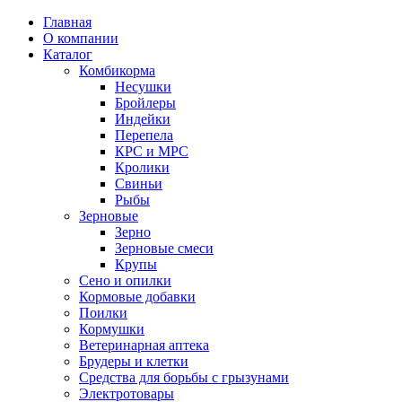
Главная
О компании
Каталог
Комбикорма
Несушки
Бройлеры
Индейки
Перепела
КРС и МРС
Кролики
Свиньи
Рыбы
Зерновые
Зерно
Зерновые смеси
Крупы
Сено и опилки
Кормовые добавки
Поилки
Кормушки
Ветеринарная аптека
Брудеры и клетки
Средства для борьбы с грызунами
Электротовары