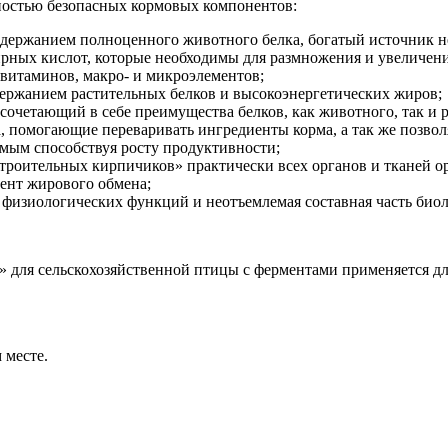
лностью безопасных кормовых компонентов:
одержанием полноценного животного белка, богатый источник н
рных кислот, которые необходимы для размножения и увеличени
 витаминов, макро- и микроэлементов;
ержанием растительных белков и высокоэнергетических жиров;
 сочетающий в себе преимущества белков, как животного, так и 
, помогающие переваривать ингредиенты корма, а так же позво
амым способствуя росту продуктивности;
троительных кирпичиков» практически всех органов и тканей о
ент жирового обмена;
физиологических функций и неотъемлемая составная часть биол
 для сельскохозяйственной птицы с ферментами применяется д
 месте.