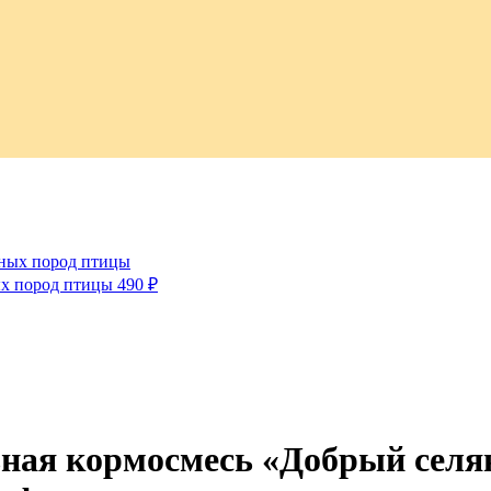
ых пород птицы
490
₽
ная кормосмесь «Добрый селя