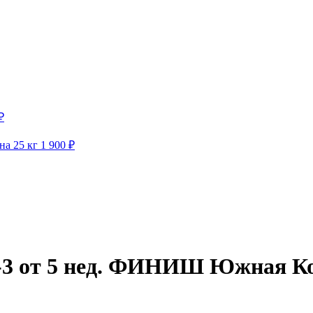
₽
а 25 кг
1 900
₽
-3 от 5 нед. ФИНИШ Южная Ко