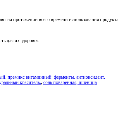
лят на протяжении всего времени использования продукта.
ь для их здоровья.
вый, премикс витаминный, ферменты, антиоксидант,
уральный краситель.
,
соль поваренная, пшеница