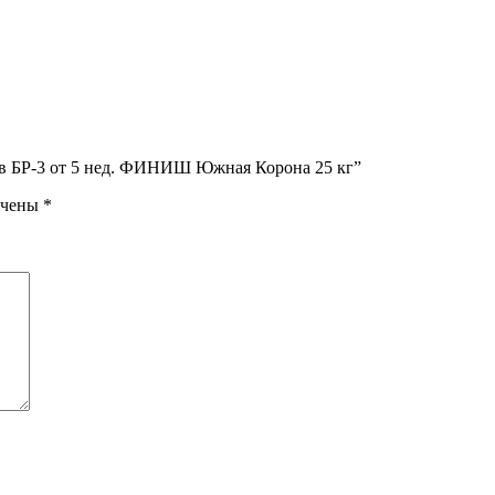
ров БР-3 от 5 нед. ФИНИШ Южная Корона 25 кг”
ечены
*