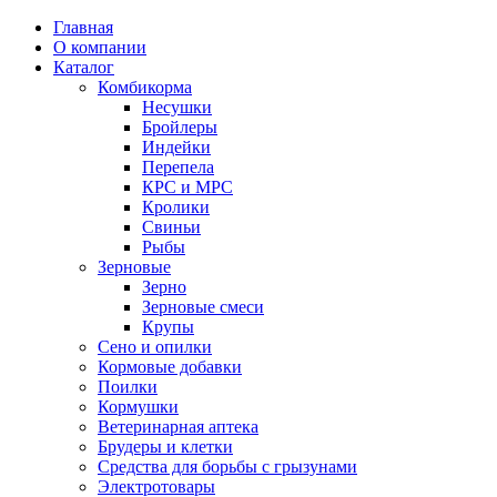
Главная
О компании
Каталог
Комбикорма
Несушки
Бройлеры
Индейки
Перепела
КРС и МРС
Кролики
Свиньи
Рыбы
Зерновые
Зерно
Зерновые смеси
Крупы
Сено и опилки
Кормовые добавки
Поилки
Кормушки
Ветеринарная аптека
Брудеры и клетки
Средства для борьбы с грызунами
Электротовары