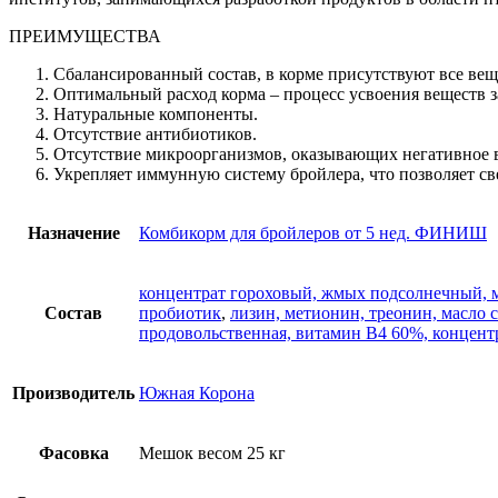
ПРЕИМУЩЕСТВА
Сбалансированный состав, в корме присутствуют все вещ
Оптимальный расход корма – процесс усвоения веществ 
Натуральные компоненты.
Отсутствие антибиотиков.
Отсутствие микроорганизмов, оказывающих негативное в
Укрепляет иммунную систему бройлера, что позволяет св
Назначение
Комбикорм для бройлеров от 5 нед. ФИНИШ
концентрат гороховый, жмых подсолнечный, му
Состав
пробиотик
,
лизин, метионин, треонин, масло 
продовольственная, витамин В4 60%, концент
Производитель
Южная Корона
Фасовка
Мешок весом 25 кг