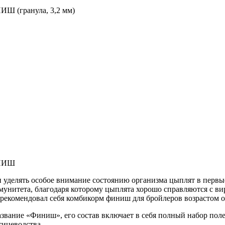
ИШ (гранула, 3,2 мм)
ИНИШ
 уделять особое внимание состоянию организма цыплят в первы
мунитета, благодаря которому цыплята хорошо справляются с вир
арекомендовал себя комбикорм финиш для бройлеров возрастом от
азвание «Финиш», его состав включает в себя полный набор пол
тицеводства.