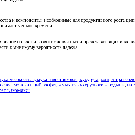
ества и компоненты, необходимые для продуктивного роста цып
занимает меньше времени.
лияние на рост и развитие животных и представляющих опасност
ести к минимуму вероятность падежа.
ка мясокостная, мука известняковая, кукуруза
,
концентрат сое
соевое, монокальцийфосфат, жмых из кукурузного зародыша
,
нат
рат "ЭкоМакс"