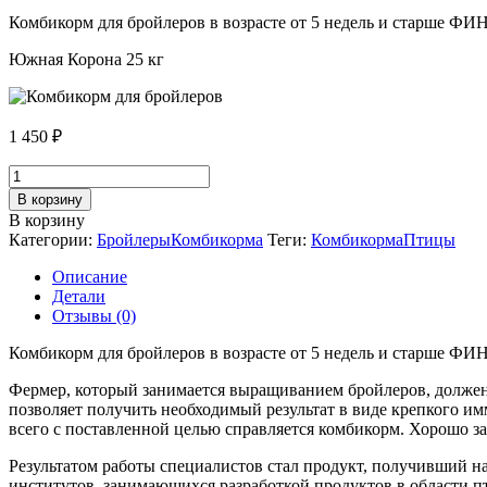
Комбикорм для бройлеров в возрасте от 5 недель и старше ФИН
Южная Корона 25 кг
1 450
₽
Количество
товара
В корзину
Комбикорм
В корзину
для
Категории:
Бройлеры
Комбикорма
Теги:
Комбикорма
Птицы
бройлеров
БР-3
Описание
от
Детали
5
Отзывы (0)
нед.
ФИНИШ
Комбикорм для бройлеров в возрасте от 5 недель и старше Ф
Южная
Корона
Фермер, который занимается выращиванием бройлеров, должен
25
позволяет получить необходимый результат в виде крепкого им
кг
всего с поставленной целью справляется комбикорм. Хорошо з
Результатом работы специалистов стал продукт, получивший н
институтов, занимающихся разработкой продуктов в области п