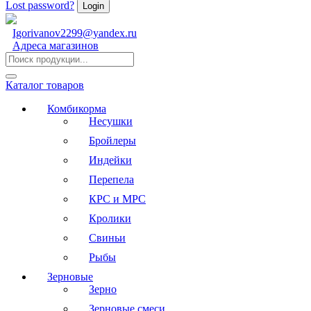
Lost password?
Igorivanov2299@yandex.ru
Адреса магазинов
Каталог товаров
Комбикорма
Несушки
Бройлеры
Индейки
Перепела
КРС и МРС
Кролики
Свиньи
Рыбы
Зерновые
Зерно
Зерновые смеси