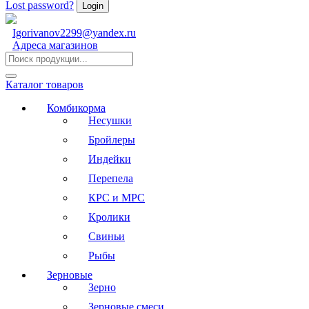
Lost password?
Igorivanov2299@yandex.ru
Адреса магазинов
Каталог товаров
Комбикорма
Несушки
Бройлеры
Индейки
Перепела
КРС и МРС
Кролики
Свиньи
Рыбы
Зерновые
Зерно
Зерновые смеси