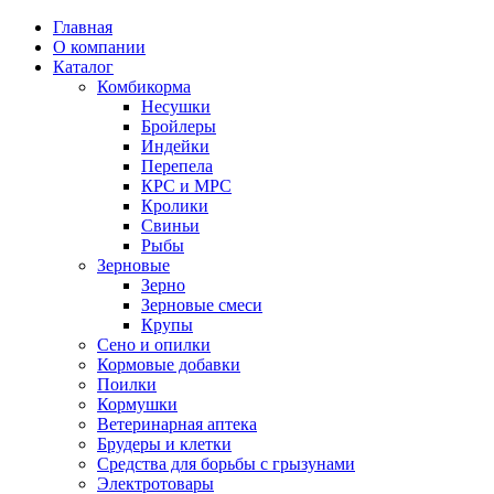
Главная
О компании
Каталог
Комбикорма
Несушки
Бройлеры
Индейки
Перепела
КРС и МРС
Кролики
Свиньи
Рыбы
Зерновые
Зерно
Зерновые смеси
Крупы
Сено и опилки
Кормовые добавки
Поилки
Кормушки
Ветеринарная аптека
Брудеры и клетки
Средства для борьбы с грызунами
Электротовары