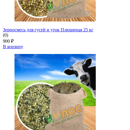
Зерносмесь для гусей и уток Плющеная 25 кг
(0)
900
₽
В корзину