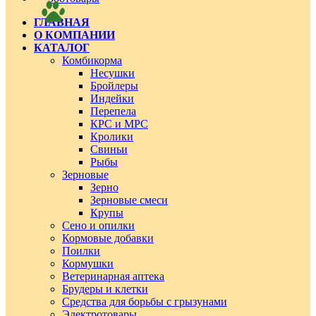
ГЛАВНАЯ
О КОМПАНИИ
КАТАЛОГ
Комбикорма
Несушки
Бройлеры
Индейки
Перепела
КРС и МРС
Кролики
Свиньи
Рыбы
Зерновые
Зерно
Зерновые смеси
Крупы
Сено и опилки
Кормовые добавки
Поилки
Кормушки
Ветеринарная аптека
Брудеры и клетки
Средства для борьбы с грызунами
Электротовары