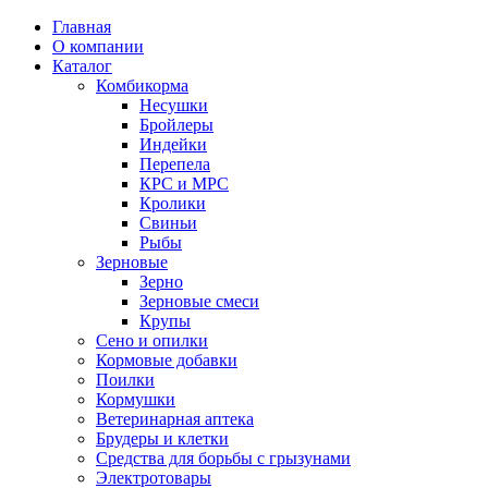
Главная
О компании
Каталог
Комбикорма
Несушки
Бройлеры
Индейки
Перепела
КРС и МРС
Кролики
Свиньи
Рыбы
Зерновые
Зерно
Зерновые смеси
Крупы
Сено и опилки
Кормовые добавки
Поилки
Кормушки
Ветеринарная аптека
Брудеры и клетки
Средства для борьбы с грызунами
Электротовары