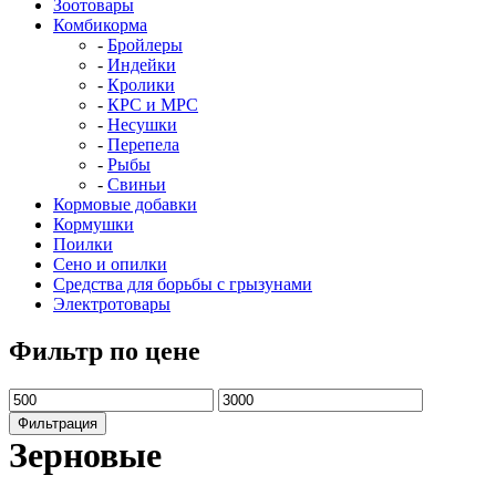
Зоотовары
Комбикорма
Бройлеры
Индейки
Кролики
КРС и МРС
Несушки
Перепела
Рыбы
Свиньи
Кормовые добавки
Кормушки
Поилки
Сено и опилки
Средства для борьбы с грызунами
Электротовары
Фильтр по цене
Минимальная
Максимальная
цена
цена
Фильтрация
Зерновые