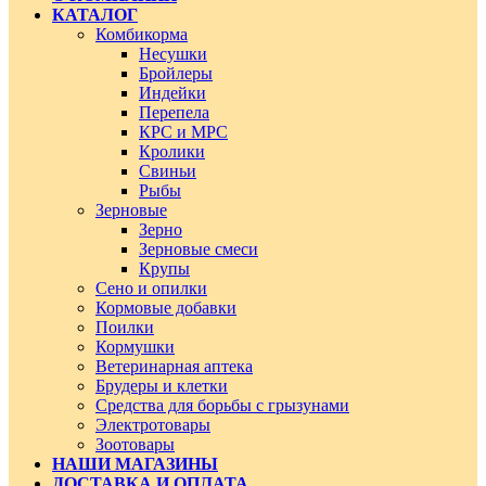
КАТАЛОГ
Комбикорма
Несушки
Бройлеры
Индейки
Перепела
КРС и МРС
Кролики
Свиньи
Рыбы
Зерновые
Зерно
Зерновые смеси
Крупы
Сено и опилки
Кормовые добавки
Поилки
Кормушки
Ветеринарная аптека
Брудеры и клетки
Средства для борьбы с грызунами
Электротовары
Зоотовары
НАШИ МАГАЗИНЫ
ДОСТАВКА И ОПЛАТА