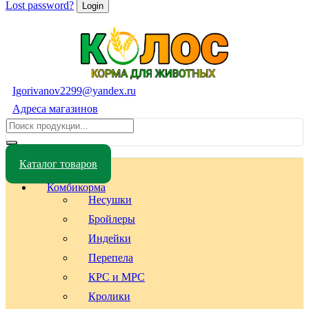
Lost password?
Igorivanov2299@yandex.ru
Адреса магазинов
Каталог товаров
Комбикорма
Несушки
Бройлеры
Индейки
Перепела
КРС и МРС
Кролики