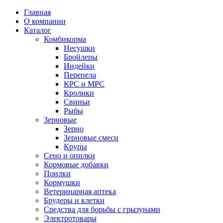
Главная
О компании
Каталог
Комбикорма
Несушки
Бройлеры
Индейки
Перепела
КРС и МРС
Кролики
Свиньи
Рыбы
Зерновые
Зерно
Зерновые смеси
Крупы
Сено и опилки
Кормовые добавки
Поилки
Кормушки
Ветеринарная аптека
Брудеры и клетки
Средства для борьбы с грызунами
Электротовары