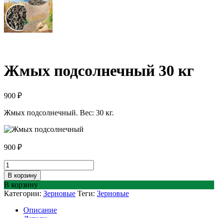
Жмых подсолнечный 30 кг
900
₽
Жмых подсолнечный. Вес: 30 кг.
900
₽
Количество
товара
В корзину
Жмых
В корзину
подсолнечный
Категории:
Зерновые
Теги:
Зерновые
30
кг
Описание