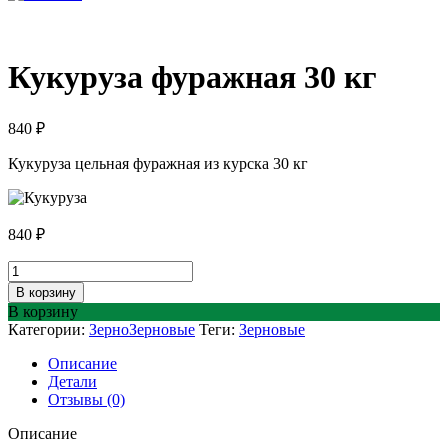
Кукуруза фуражная 30 кг
840
₽
Кукуруза цельная фуражная из курска 30 кг
840
₽
Количество
товара
В корзину
Кукуруза
В корзину
фуражная
Категории:
Зерно
Зерновые
Теги:
Зерновые
30
кг
Описание
Детали
Отзывы (0)
Описание