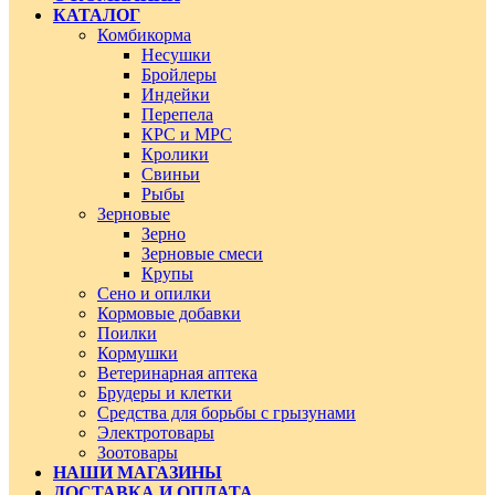
КАТАЛОГ
Комбикорма
Несушки
Бройлеры
Индейки
Перепела
КРС и МРС
Кролики
Свиньи
Рыбы
Зерновые
Зерно
Зерновые смеси
Крупы
Сено и опилки
Кормовые добавки
Поилки
Кормушки
Ветеринарная аптека
Брудеры и клетки
Средства для борьбы с грызунами
Электротовары
Зоотовары
НАШИ МАГАЗИНЫ
ДОСТАВКА И ОПЛАТА