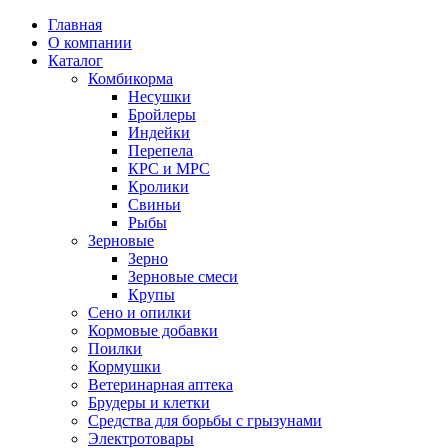
Главная
О компании
Каталог
Комбикорма
Несушки
Бройлеры
Индейки
Перепела
КРС и МРС
Кролики
Свиньи
Рыбы
Зерновые
Зерно
Зерновые смеси
Крупы
Сено и опилки
Кормовые добавки
Поилки
Кормушки
Ветеринарная аптека
Брудеры и клетки
Средства для борьбы с грызунами
Электротовары