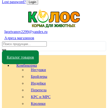
Lost password?
Igorivanov2299@yandex.ru
Адреса магазинов
Каталог товаров
Комбикорма
Несушки
Бройлеры
Индейки
Перепела
КРС и МРС
Кролики